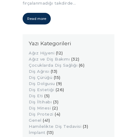
fırçalanmadığı takdirde…
Read more
Yazı Kategorileri
Ağız Hijyeni
(12)
Ağız ve Diş Bakımı
(32)
Çocuklarda Diş Sağlığı
(6)
Diş Ağrısı
(13)
Diş Çürüğü
(15)
Diş Dolgusu
(9)
Diş Estetiği
(26)
Diş Eti
(5)
Diş İltihabı
(3)
Diş Minesi
(2)
Diş Protezi
(4)
Genel
(41)
Hamilelikte Diş Tedavisi
(3)
İmplant
(13)