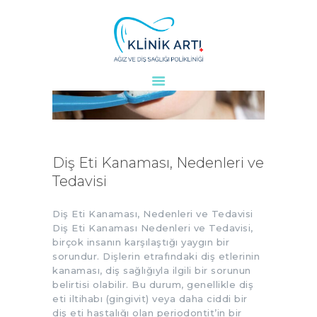
ANASAYFA
KURUMSAL
DOKTORLARIMIZ
TEDAVILER
Diş Eti Kanaması, Nedenleri ve
VAKALAR
Tedavisi
KVKK
AYDINLATMA
Diş Eti Kanaması, Nedenleri ve Tedavisi
Diş Eti Kanaması Nedenleri ve Tedavisi,
METNI
birçok insanın karşılaştığı yaygın bir
BLOG
sorundur. Dişlerin etrafındaki diş etlerinin
kanaması, diş sağlığıyla ilgili bir sorunun
KLINIĞIMIZ
belirtisi olabilir. Bu durum, genellikle diş
İLETIŞIM
eti iltihabı (gingivit) veya daha ciddi bir
diş eti hastalığı olan periodontit’in bir