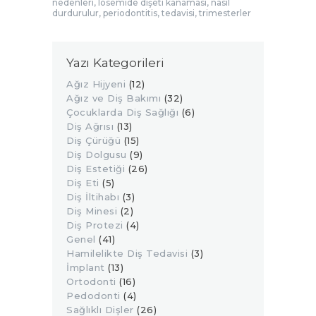
nedenleri
,
lösemide dişeti kanaması
,
nasıl
durdurulur
,
periodontitis
,
tedavisi
,
trimesterler
Yazı Kategorileri
Ağız Hijyeni
(12)
Ağız ve Diş Bakımı
(32)
Çocuklarda Diş Sağlığı
(6)
Diş Ağrısı
(13)
Diş Çürüğü
(15)
Diş Dolgusu
(9)
Diş Estetiği
(26)
Diş Eti
(5)
Diş İltihabı
(3)
Diş Minesi
(2)
Diş Protezi
(4)
Genel
(41)
Hamilelikte Diş Tedavisi
(3)
İmplant
(13)
Ortodonti
(16)
Pedodonti
(4)
Sağlıklı Dişler
(26)