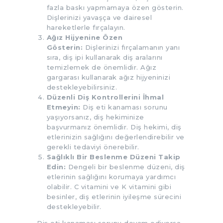
fazla baskı yapmamaya özen gösterin.
Dişlerinizi yavaşça ve dairesel
hareketlerle fırçalayın.
Ağız Hijyenine Özen
Gösterin:
Dişlerinizi fırçalamanın yanı
sıra, diş ipi kullanarak diş aralarını
temizlemek de önemlidir. Ağız
gargarası kullanarak ağız hijyeninizi
destekleyebilirsiniz.
Düzenli Diş Kontrollerini İhmal
Etmeyin:
Diş eti kanaması sorunu
yaşıyorsanız, diş hekiminize
başvurmanız önemlidir. Diş hekimi, diş
etlerinizin sağlığını değerlendirebilir ve
gerekli tedaviyi önerebilir.
Sağlıklı Bir Beslenme Düzeni Takip
Edin:
Dengeli bir beslenme düzeni, diş
etlerinin sağlığını korumaya yardımcı
olabilir. C vitamini ve K vitamini gibi
besinler, diş etlerinin iyileşme sürecini
destekleyebilir.
Diş eti kanaması sorunu devam ediyorsa