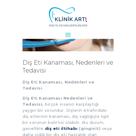
ANASAYFA
KURUMSAL
DOKTORLARIMIZ
Diş Eti Kanaması, Nedenleri ve
TEDAVILER
Tedavisi
VAKALAR
Diş Eti Kanaması, Nedenleri ve
KVKK
Tedavisi
AYDINLATMA
Diş Eti Kanaması Nedenleri ve
METNI
Tedavisi,
birçok insanın karşılaştığı
BLOG
yaygın bir sorundur. Dişlerin etrafındaki
diş etlerinin kanaması, diş sağlığıyla ilgili
KLINIĞIMIZ
bir sorunun belirtisi olabilir. Bu durum,
İLETIŞIM
genellikle
diş eti iltihabı
(gingivit)
veya
daha ciddi bir diş eti hastalığı olan