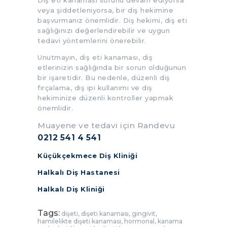
veya şiddetleniyorsa, bir diş hekimine
başvurmanız önemlidir. Diş hekimi, diş eti
sağlığınızı değerlendirebilir ve uygun
tedavi yöntemlerini önerebilir.
Unutmayın, diş eti kanaması, diş
etlerinizin sağlığında bir sorun olduğunun
bir işaretidir. Bu nedenle, düzenli diş
fırçalama, diş ipi kullanımı ve diş
hekiminize düzenli kontroller yapmak
önemlidir.
Muayene ve tedavi için Randevu
0212 541 4 541
Küçükçekmece Diş Kliniği
Halkalı Diş Hastanesi
Halkalı Diş Kliniği
Tags:
dişeti
,
dişeti kanaması
,
gingivit
,
hamilelikte dişeti kanaması
,
hormonal
,
kanama