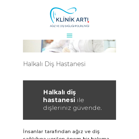
ANASAYFA
KURUMSAL
DOKTORLARIMIZ
Halkalı Diş Hastanesi
TEDAVILER
VAKALAR
KVKK
Halkalı diş
AYDINLATMA
hastanesi
ile
METNI
dişleriniz güvende.
BLOG
KLINIĞIMIZ
İLETIŞIM
İnsanlar tarafından ağız ve diş
sağlığına verilen önem bir bakıma