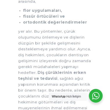
arasında,
flor uygulamaları,
fissür örtücüleri ve
ortodontik değerlendirmeler
yer alır. Bu yöntemler, çürük
oluşumunu önlemeye ve dişlerin
düzgün bir şekilde gelişmesini
desteklemeye yardımcı olur. Ayrıca,
diş hekimleri, çocukların dentisyon
gelişimini izleyerek doğru zamanda
gerekli müdahaleleri yapmayı
hedefler.
Diş çürüklerinin erken
teşhisi ve tedavisi
, sağlıklı ağız
yapısının korunması açısından kritik
bir önem taşır. Bu nedenle, ailelerin
çocuklarını düzenli olarak diş
WhatsApp
Hızlı İletişim
hekimine götürmeleri ve diş
muayenelerinin ihmal edilmemesi