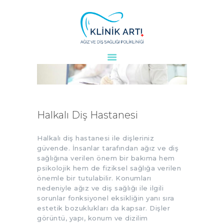
ANASAYFA
KURUMSAL
DOKTORLARIMIZ
TEDAVILER
Halkalı Diş Hastanesi
VAKALAR
KVKK
Halkalı diş hastanesi ile dişleriniz
güvende. İnsanlar tarafından ağız ve diş
AYDINLATMA
sağlığına verilen önem bir bakıma hem
METNI
psikolojik hem de fiziksel sağlığa verilen
önemle bir tutulabilir. Konumları
BLOG
nedeniyle ağız ve diş sağlığı ile ilgili
KLINIĞIMIZ
sorunlar fonksiyonel eksikliğin yanı sıra
İLETIŞIM
estetik bozuklukları da kapsar. Dişler
görüntü, yapı, konum ve dizilim