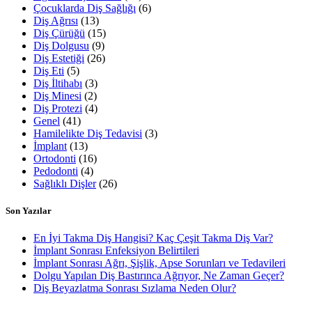
Çocuklarda Diş Sağlığı
(6)
Diş Ağrısı
(13)
Diş Çürüğü
(15)
Diş Dolgusu
(9)
Diş Estetiği
(26)
Diş Eti
(5)
Diş İltihabı
(3)
Diş Minesi
(2)
Diş Protezi
(4)
Genel
(41)
Hamilelikte Diş Tedavisi
(3)
İmplant
(13)
Ortodonti
(16)
Pedodonti
(4)
Sağlıklı Dişler
(26)
Son Yazılar
En İyi Takma Diş Hangisi? Kaç Çeşit Takma Diş Var?
İmplant Sonrası Enfeksiyon Belirtileri
İmplant Sonrası Ağrı, Şişlik, Apse Sorunları ve Tedavileri
Dolgu Yapılan Diş Bastırınca Ağrıyor, Ne Zaman Geçer?
Diş Beyazlatma Sonrası Sızlama Neden Olur?