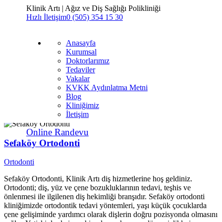
Klinik Artı | Ağız ve Diş Sağlığı Polikliniği
Hızlı İletişim
0 (505) 354 15 30
Anasayfa
Kurumsal
Doktorlarımız
Anasayfa
Tedaviler
Kurumsal
Vakalar
Doktorlarımız
KVKK Aydınlatma Metni
Tedaviler
Blog
Vakalar
Kliniğimiz
KVKK Aydınlatma Metni
İletişim
Blog
Kliniğimiz
İletişim
Online Randevu
Sefaköy Ortodonti
Ortodonti
Sefaköy Ortodonti, Klinik Artı diş hizmetlerine hoş geldiniz.
Ortodonti; diş, yüz ve çene bozukluklarının tedavi, teşhis ve
önlenmesi ile ilgilenen diş hekimliği branşıdır. Sefaköy ortodonti
kliniğimizde ortodontik tedavi yöntemleri, yaşı küçük çocuklarda
çene gelişiminde yardımcı olarak dişlerin doğru pozisyonda olmasını